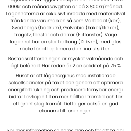
000kr och månadsavgiften är på 3 800kr/månad.
Lägenheterna är exklusivt inredda med materialval
från kända varumärken så som Marbodal (kök),
Svedbergs (badrum), Golvabia (kakel/klinker),
trägolv, fönster och dörrar (Elitfönster). Varje
lägenhet har en stor balkong (12 kvm), med glas
räcke för att optimera den fina utsikten.
Bostadsrättföreningen är mycket välmående och
lågt belånad. Har redan år 2 en soliditet på 75 %.
Huset är ett lågenergihus med installerade
solcellspaneler på taket och genom att optimera
energiförbrukning och producera förnybar energi
bidrar Lövkojan till en mer hållbar framtid och tar
ett grönt steg framåt. Detta ger också en god
ekonomi till föreningen.
För mer information se hemsidan och för att ta del