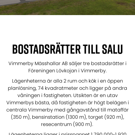
Bostadsrätter till salu
Vimmerby Mässhallar AB säljer tre bostadsrätter i
Föreningen Lövkojan i Vimmerby.
Lägenheterna är alla 2 rum och kök i en öppen
planlösning, 74 kvadratmeter och ligger på andra
våningen i fastigheten. Utsikten är en utav
Vimmerbys bästa, då fastigheten är högt belägen i
centrala Vimmerby med gångavstånd till mataffär
(350 m), bensinstation (1300 m), torget (920 m),
resecentrum (900 m).
Lägenheterna ligger i prisspannet 1 790 000-1 920